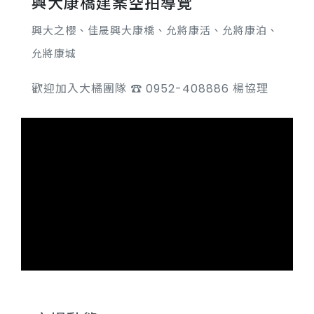
興大康橋建案空拍導覽
興大之櫻、佳晟興大康橋、允將康活、允將康泊、
允將康城
歡迎加入大橘團隊 ☎️ 0952-408886 楊協理​