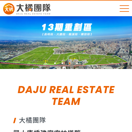
DAJU REAL ESTATE
TEAM
大橘團隊