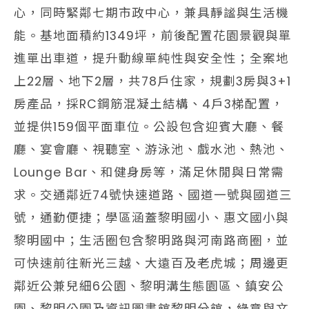
心，同時緊鄰七期市政中心，兼具靜謐與生活機
能。基地面積約1349坪，前後配置花園景觀與單
進單出車道，提升動線單純性與安全性；全案地
上22層、地下2層，共78戶住家，規劃3房與3+1
房產品，採RC鋼筋混凝土結構、4戶3梯配置，
並提供159個平面車位。公設包含迎賓大廳、餐
廳、宴會廳、視聽室、游泳池、戲水池、熱池、
Lounge Bar、和健身房等，滿足休閒與日常需
求。交通鄰近74號快速道路、國道一號與國道三
號，通勤便捷；學區涵蓋黎明國小、惠文國小與
黎明國中；生活圈包含黎明路與河南路商圈，並
可快速前往新光三越、大遠百及老虎城；周邊更
鄰近公兼兒細6公園、黎明溝生態園區、鎮安公
園、黎明公園及資訊圖書館黎明分館，綠意與文