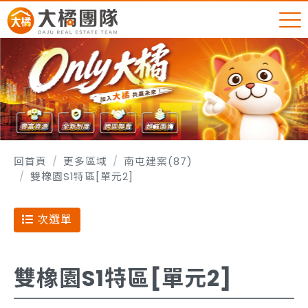
回首頁
更多區域
南屯建案(87)
雙橡園S1特區[單元2]
次選單
雙橡園S1特區[單元2]