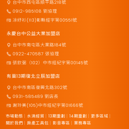
台中市西屯區順平路218號
0912-985108 劉協理
凃紓衫(113)彰縣經字第00551號
永慶台中公益大業加盟店
台中市南屯區大業路184號
0922-470587 張協理
張欽弼（102）中市經紀字第00145號
有巢13期復北立辰加盟店
台中市南區復興北路302號
0931-585489 劉店長
謝玲美(105)中市經紀字第01666號
市場動態
水湳經貿
13期重劃
14期重劃
更多區域
關於我們
房產工具包
影音專區
業務專區