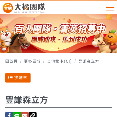
回首頁
更多區域
其他北屯(51)
豐謙森立方
次選單
豐謙森立方