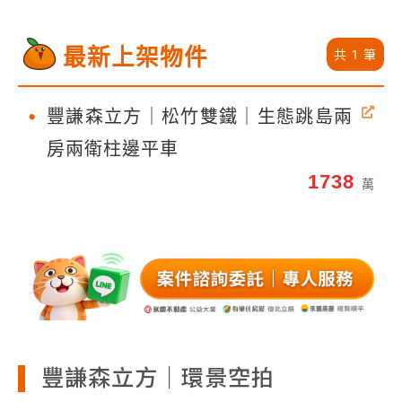
最新上架物件
共 1 筆
•
豐謙森立方｜松竹雙鐵｜生態跳島兩
房兩衛柱邊平車
1738
萬
豐謙森立方｜環景空拍