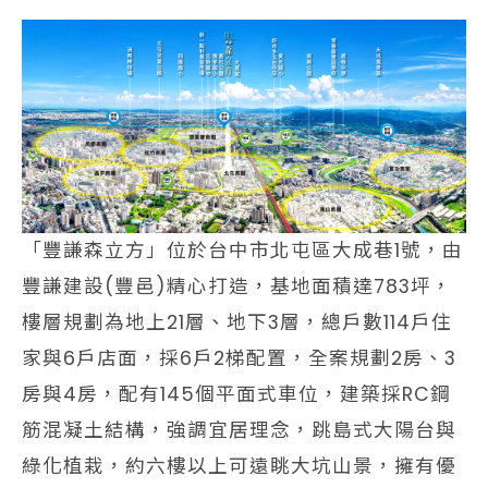
「豐謙森立方」位於台中市北屯區大成巷1號，由
豐謙建設(豐邑)精心打造，基地面積達783坪，
樓層規劃為地上21層、地下3層，總戶數114戶住
家與6戶店面，採6戶2梯配置，全案規劃2房、3
房與4房，配有145個平面式車位，建築採RC鋼
筋混凝土結構，強調宜居理念，跳島式大陽台與
綠化植栽，約六樓以上可遠眺大坑山景，擁有優