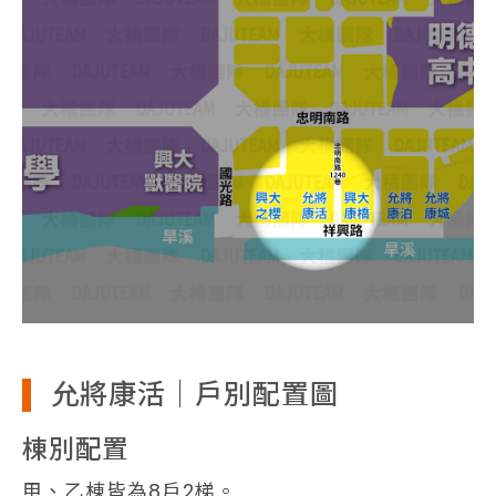
允將康活｜戶別配置圖
棟別配置
甲、乙棟皆為8戶2梯。