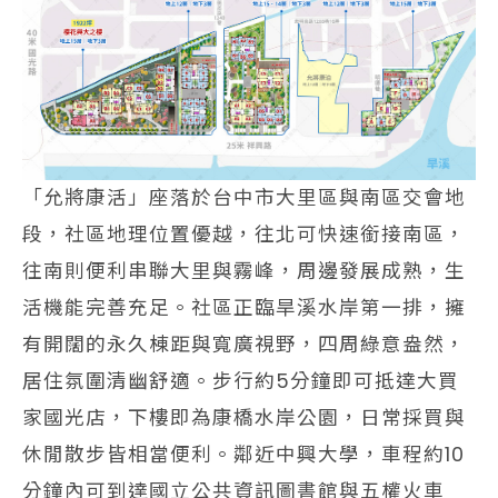
「允將康活」座落於台中市大里區與南區交會地
段，社區地理位置優越，往北可快速銜接南區，
往南則便利串聯大里與霧峰，周邊發展成熟，生
活機能完善充足。社區正臨旱溪水岸第一排，擁
有開闊的永久棟距與寬廣視野，四周綠意盎然，
居住氛圍清幽舒適。步行約5分鐘即可抵達大買
家國光店，下樓即為康橋水岸公園，日常採買與
休閒散步皆相當便利。鄰近中興大學，車程約10
分鐘內可到達國立公共資訊圖書館與五權火車