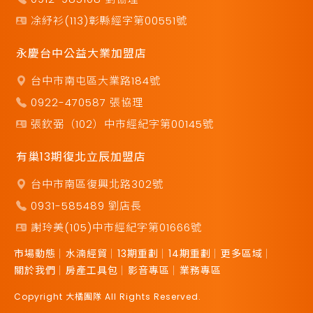
凃紓衫(113)彰縣經字第00551號
永慶台中公益大業加盟店
台中市南屯區大業路184號
0922-470587 張協理
張欽弼（102）中市經紀字第00145號
有巢13期復北立辰加盟店
台中市南區復興北路302號
0931-585489 劉店長
謝玲美(105)中市經紀字第01666號
市場動態
水湳經貿
13期重劃
14期重劃
更多區域
關於我們
房產工具包
影音專區
業務專區
Copyright 大橘團隊 All Rights Reserved.