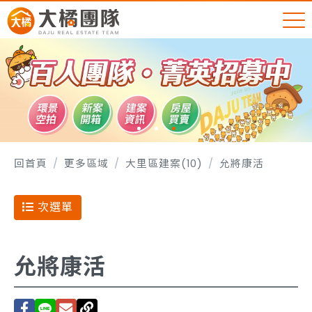
回首頁
更多區域
大里區建案(10)
允將康活
次選單
允將康活