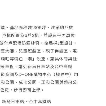
造，基地面積達1309坪，建案總戶數
層，戶梯配置為6戶2梯，並設有平面車位
，並全戶配備防霾紗窗，格局採L型設計，
迎賓大廳、兒童遊戲區、親子伴讀區、宅
動酒吧等特色「潮」設施，兼具休閒與社
分鐘車程，鄰近新烏日車站及台中高鐵
道商圈及D-ONE購物中心（興建中）均
榮和公園、成功公園、正和公園與榮泉公
0公尺，步行即可上學。
、新烏日車站、台中高鐵站