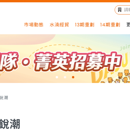
市場動態
水湳經貿
13期重劃
14期重劃
銳潮
銳潮