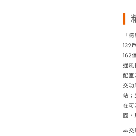
「精
13
16
通風
配室
交功
站；
在可
園，
🚗