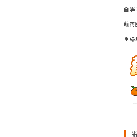
🏫
🛍
🌳