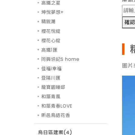
高鐵之星
坤悅夢想+
精銳潮
確
櫻花悅綻
櫻花心綻
高鐵1匯
同興協記S home
圖片
佳福i幸福
登陽川匯
龍寶園臻邸
和築青風
和築青春LOVE
昕邑鳥語花香
烏日區建案(4)