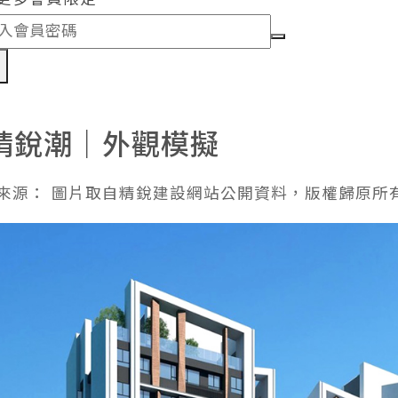
認
精銳潮｜外觀模擬
來源： 圖片取自精銳建設網站公開資料，版權歸原所