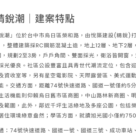
精銳潮｜建案特點
銳潮」位於台中市烏日區榮和路，由悅築建設(精銳)打
2戶，整體建築採RC鋼筋混凝土造，地上12層、地下2
2個，規劃2至3房，戶戶角間、雙面採光，衛浴皆開窗
採光優良。社區公設豐富且具青世代潮流定位，包含
及資收室等，另有星空電影院、天際露營區、美式運
能。交通方面，距離74號快速道路、國道一號僅約5
生活機能則仰賴烏日舊市區商圈，中山路林新商圈、明
及範圍，此外，鄰近千坪生活綠地及多座公園，包括
居住環境綠意盎然；學區方面，就讀旭光國小僅約75
交通：74號快速道路、國道一號、國道三號、成功車站