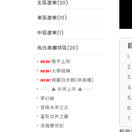
北區建案(20)
東區建案(10)
中區建案(1)
烏日高鐵特區(20)
1
惠宇上和
2
大華縱橫
3
達麗白天鵝(新高鐵)
4
5
夢幻誠
登陽未來之丘
富旺世界之翼
7
浩瀚豐世紀
解鎖