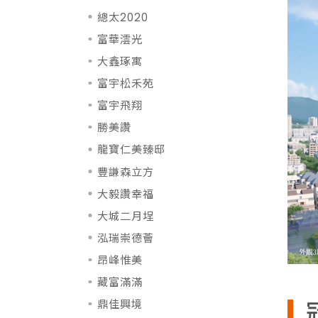
總太2020
富華澐光
大鑫琢寓
富宇松禾苑
富宇飛翔
勝美讚
龍寶仁美臻邸
豐謙森立方
大毅讚幸福
大城二月埕
泓瑞崇德薈
昂峰惟美
藏富滿滿
鼎佳興境