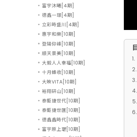
富宇沐曦[4期]
德鑫一璟[4期]
立彩時盛川[4期]
惠宇和樂[10期]
登陽仰峰[10期]
順天景美[10期]
1
大毅人人幸福[10期]
十月蜂收[10期]
大映VITA[10期]
裕翔研山[10期]
泰鉅捷世代[10期]
泰鉅捷世匯[10期]
德鑫鑫時代[10期]
富宇原上琚[10期]