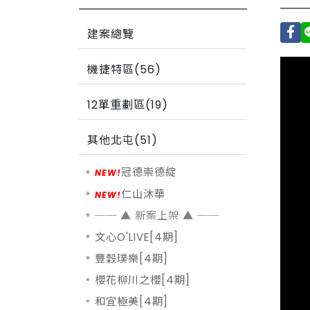
建案總覽
機捷特區(56)
12單重劃區(19)
其他北屯(51)
冠德崇德綻
仁山沐華
文心O'LIVE[4期]
豐穀璞樂[4期]
櫻花柳川之櫻[4期]
和宜極美[4期]