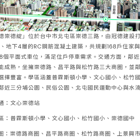
德崇德綻」位於台中市北屯區崇德三路，由冠德建設打
層、地下4層的RC鋼筋混凝土建築，共規劃168戶住家
38個平面式車位，滿足住戶停車需求。交通方面，鄰
能成熟，坐擁崇德路、昌平路與松竹路三大商圈，並
選擇豐富。學區涵蓋普霖斯頓小學、文心國小、松竹
鄰近三分埔公園、民俗公園、北屯國民運動中心與水
交通：文心崇德站
學區：普霖斯頓小學、文心國小、松竹國小、崇德國中
️商圈：崇德路商圈、昌平路商圈、松竹路商圈、上景興