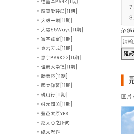
德鑫森PARK[11期]
龍寶愛臻邸[11期]
大毅一嶼[11期]
大毅55Ways[11期]
解鎖
富宇藏富[11期]
泰若天成[11期]
確
惠宇PARK23[11期]
佳泰大崇德[11期]
勝美築[11期]
國泰仰薈[11期]
硯山行[11期]
圖片
舜元知茵[11期]
豐邑太原YES
總太心之所向
總太聚作