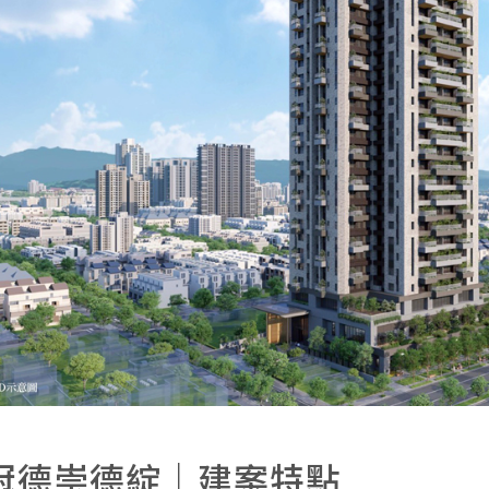
冠德崇德綻｜建案特點