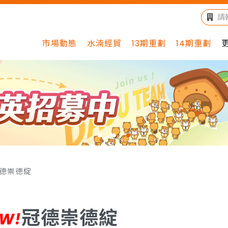
市場動態
水湳經貿
13期重劃
14期重劃
德崇德綻
冠德崇德綻