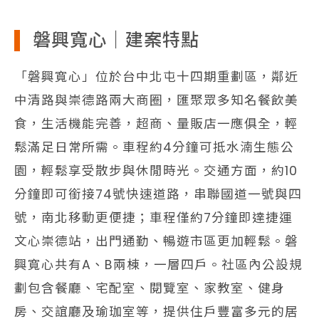
磐興寬心｜建案特點
「磐興寬心」位於台中北屯十四期重劃區，鄰近
中清路與崇德路兩大商圈，匯聚眾多知名餐飲美
食，生活機能完善，超商、量販店一應俱全，輕
鬆滿足日常所需。車程約4分鐘可抵水湳生態公
園，輕鬆享受散步與休閒時光。交通方面，約10
分鐘即可銜接74號快速道路，串聯國道一號與四
號，南北移動更便捷；車程僅約7分鐘即達捷運
文心崇德站，出門通勤、暢遊市區更加輕鬆。磐
興寬心共有A、B兩棟，一層四戶。社區內公設規
劃包含餐廳、宅配室、閱覽室、家教室、健身
房、交誼廳及瑜珈室等，提供住戶豐富多元的居