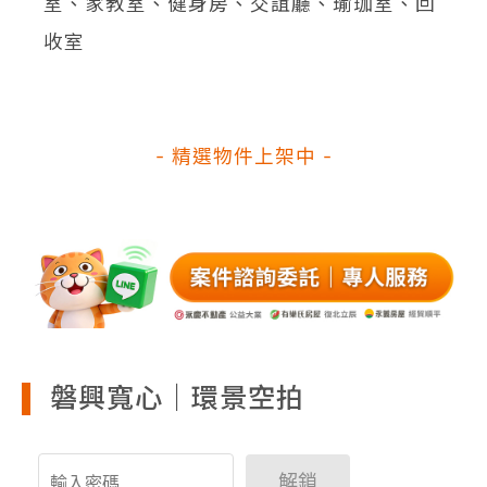
室、家教室、健身房、交誼廳、瑜珈室、回
收室
- 精選物件上架中 -
磐興寬心｜環景空拍
解鎖