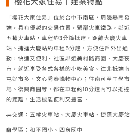
櫻花大家住易｜建案特點
「櫻花大家住易」位於台中市南區，周邊熱鬧發
達，具有優越的交通位置，緊鄰火車鐵路，鄰近
五權火車站，車程約3分鐘抵達，距離大慶火車
站、捷運大慶站約車程5分鐘，方便住戶外出通
勤，快速又便利。社區鄰近美村路商圈、大慶夜
市，就近享受各式各樣的小吃美食。往北抵達南
屯好市多、文心秀泰購物中心；往南可至工學市
場、復興商圈等，都在車程約10分鐘內可以抵達
的距離，生活機能便利又豐富。
🚗交通：五權火車站、大慶火車站、捷運大慶站
🏫學區：和平國小、四育國中