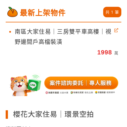
最新上架物件
共 1 筆
•
南區大家住易｜三房雙平車高樓｜視
野邊間戶高檔裝潢
1998
萬
櫻花大家住易｜環景空拍