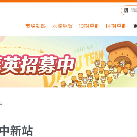
市場動態
水湳經貿
13期重劃
14期重劃
站
中新站