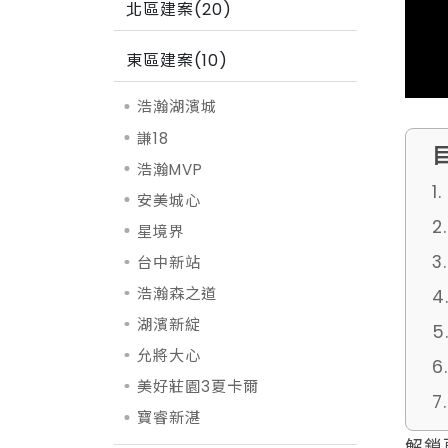
北區建案(20)
東區建案(10)
浩瀚湖濱城
謙18
浩瀚MVP
1
安美城心
2
星境界
3
台中新站
浩瀚森之道
湖濱新綻
允將大心
美好莊園3夏卡爾
7
寶睿新湛
解鎖