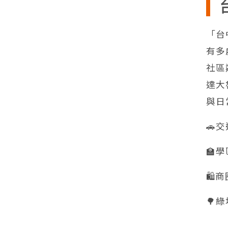
「台
有多
社區
達大
與日
🚗
🏫
🛍
🌳