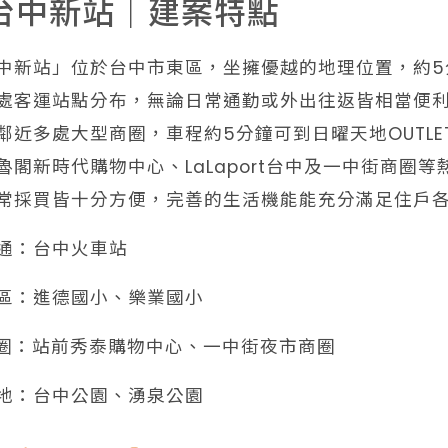
台中新站｜建案特點
中新站」位於台中市東區，坐擁優越的地理位置，約5
處客運站點分布，無論日常通勤或外出往返皆相當便
鄰近多處大型商圈，車程約5分鐘可到日曜天地OUTLE
魯閣新時代購物中心、LaLaport台中及一中街商圈
常採買皆十分方便，完善的生活機能能充分滿足住戶
交通：台中火車站
學區：進德國小、樂業國小
️商圈：站前秀泰購物中心、一中街夜市商圈
綠地：台中公園、湧泉公園