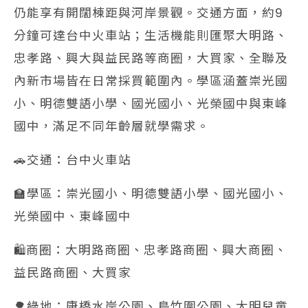
仍能享有開闊棟距與河岸景觀。交通方面，約9
分鐘可達台中火車站；生活機能則匯聚大明路、
忠孝路、興大與益民路等商圈，大買家、全聯及
內新市場皆在日常採買範圍內。學區涵蓋崇光國
小、明德雙語小學、國光國小、光榮國中與東峰
國中，滿足不同年齡層就學需求。
🚗交通：台中火車站
🏫學區：崇光國小、明德雙語小學、國光國小、
光榮國中、東峰國中
🛍️商圈：大明路商圈、忠孝路商圈、興大商圈、
益民路商圈、大買家
🌳綠地：康橋水岸公園、鳥竹圍公園、大明兒童