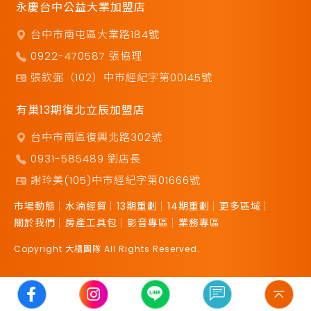
永慶台中公益大業加盟店
台中市南屯區大業路184號
0922-470587 張協理
張欽弼（102）中市經紀字第00145號
有巢13期復北立辰加盟店
台中市南區復興北路302號
0931-585489 劉店長
謝玲美(105)中市經紀字第01666號
市場動態
水湳經貿
13期重劃
14期重劃
更多區域
關於我們
房產工具包
影音專區
業務專區
Copyright 大橘團隊 All Rights Reserved.