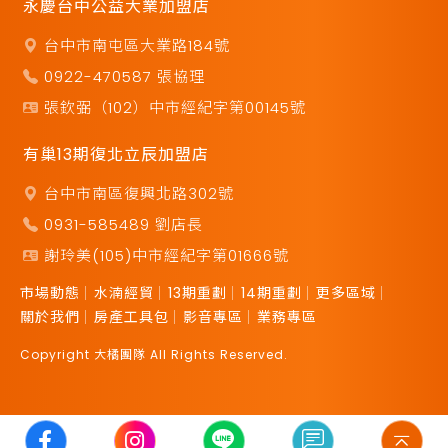
永慶台中公益大業加盟店
台中市南屯區大業路184號
0922-470587 張協理
張欽弼（102）中市經紀字第00145號
有巢13期復北立辰加盟店
台中市南區復興北路302號
0931-585489 劉店長
謝玲美(105)中市經紀字第01666號
市場動態
水湳經貿
13期重劃
14期重劃
更多區域
關於我們
房產工具包
影音專區
業務專區
Copyright 大橘團隊 All Rights Reserved.