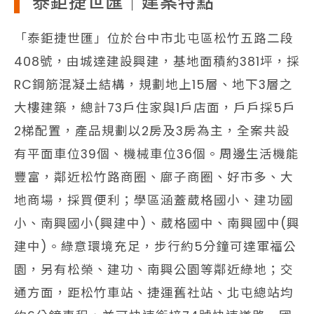
泰鉅捷世匯｜建案特點
「泰鉅捷世匯」位於台中市北屯區松竹五路二段
408號，由城達建設興建，基地面積約381坪，採
RC鋼筋混凝土結構，規劃地上15層、地下3層之
大樓建築，總計73戶住家與1戶店面，戶戶採5戶
2梯配置，產品規劃以2房及3房為主，全案共設
有平面車位39個、機械車位36個。周邊生活機能
豐富，鄰近松竹路商圈、廍子商圈、好市多、大
地商場，採買便利；學區涵蓋葳格國小、建功國
小、南興國小(興建中)、葳格國中、南興國中(興
建中)。綠意環境充足，步行約5分鐘可達軍福公
園，另有松榮、建功、南興公園等鄰近綠地；交
通方面，距松竹車站、捷運舊社站、北屯總站均