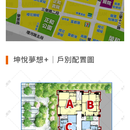
坤悅夢想+｜戶別配置圖