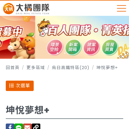
回首頁
更多區域
烏日高鐵特區(20)
坤悅夢想+
次選單
坤悅夢想+