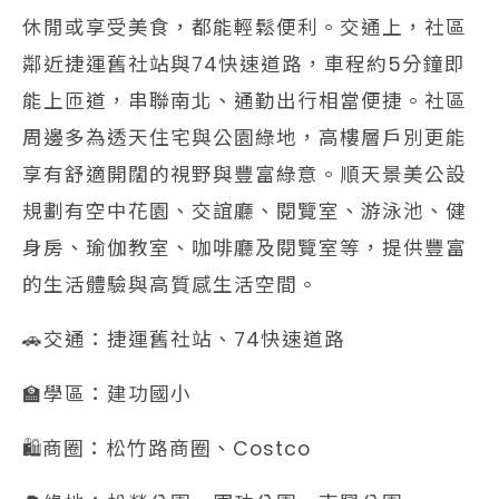
休閒或享受美食，都能輕鬆便利。交通上，社區
鄰近捷運舊社站與74快速道路，車程約5分鐘即
能上匝道，串聯南北、通勤出行相當便捷。社區
周邊多為透天住宅與公園綠地，高樓層戶別更能
享有舒適開闊的視野與豐富綠意。順天景美公設
規劃有空中花園、交誼廳、閱覽室、游泳池、健
身房、瑜伽教室、咖啡廳及閱覽室等，提供豐富
的生活體驗與高質感生活空間。
🚗交通：捷運舊社站、74快速道路
🏫學區：建功國小
🛍️商圈：松竹路商圈、Costco