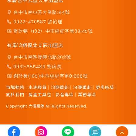
永慶台中公益大業加盟店
台中市南屯區大業路184號
0922-470587 張協理
張欽弼（102）中市經紀字第00145號
有巢13期復北立辰加盟店
台中市南區復興北路302號
0931-585489 劉店長
謝玲美(105)中市經紀字第01666號
市場動態
水湳經貿
13期重劃
14期重劃
更多區域
關於我們
房產工具包
影音專區
業務專區
Copyright 大橘團隊 All Rights Reserved.