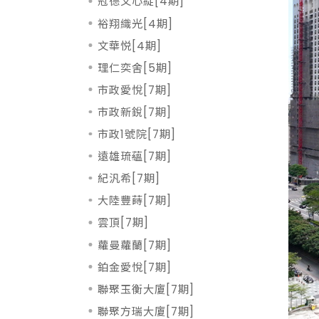
冠德文心綻[4期]
裕翔織光[4期]
文華悦[4期]
理仁奕舍[5期]
市政愛悅[7期]
市政新銳[7期]
市政1號院[7期]
遠雄琉蘊[7期]
紀汎希[7期]
大陸豐蒔[7期]
雲頂[7期]
蘿曼蘿蘭[7期]
鉑金愛悅[7期]
聯聚玉衡大廈[7期]
聯聚方瑞大廈[7期]