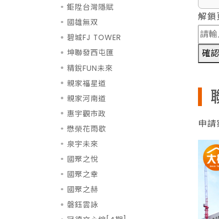
鉅陞台灣隱賦
解鎖
國雄無双
碧城FJ TOWER
確
坤聯發西屯匯
精銳FUN未來
親家福星道
親家河南道
惠宇觀市政
申請案
懋榮花雨歇
泉宇未來
國聚之悅
國聚之幸
國聚之赫
磐鈺雲詠