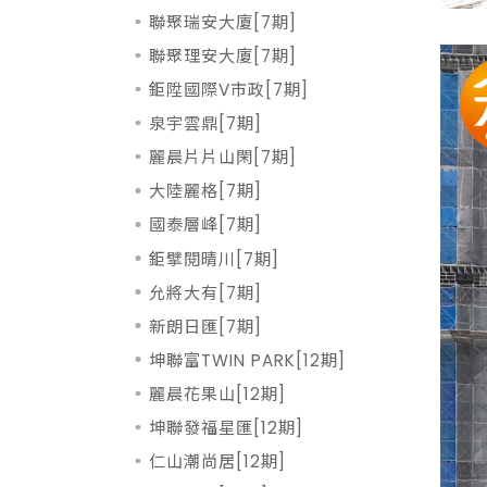
聯聚瑞安大廈[7期]
聯聚理安大廈[7期]
鉅陞國際V市政[7期]
泉宇雲鼎[7期]
麗晨片片山閑[7期]
大陸麗格[7期]
國泰層峰[7期]
鉅擘閱晴川[7期]
允將大有[7期]
新朗日匯[7期]
坤聯富TWIN PARK[12期]
麗晨花果山[12期]
坤聯發福星匯[12期]
仁山潮尚居[12期]