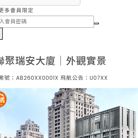
更多會員限定
認
聯聚瑞安大廈｜外觀實景
號：AB260XX0001X 飛航公告：U07XX