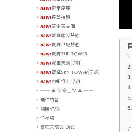
育堂序麗
達麗拾穗
富宇富美圖
寶輝國際莊園
寶輝世紀莊園
寶輝THE TOWER
寶璽天讚[7期]
寶輝SKY TOWER[7期]
由鉅惟上[7期]
理仁柏舍
潤隆VVS1
仰星殿
富旺天際W ONE