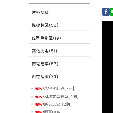
建案總覽
機捷特區(56)
12單重劃區(19)
其他北屯(51)
南屯建案(87)
西屯建案(79)
惠宇秋紅谷[7期]
和瑞文華樂章[4期]
勝美上安[12期]
丽富HORI