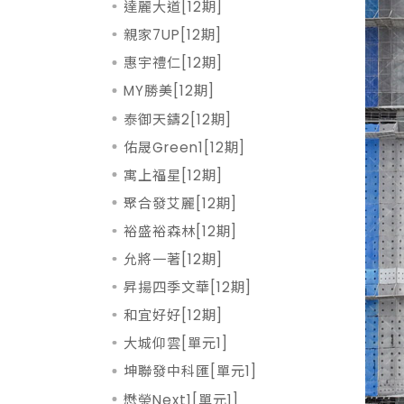
達麗大道[12期]
親家7UP[12期]
惠宇禮仁[12期]
MY勝美[12期]
泰御天鑄2[12期]
佑晟Green1[12期]
寓上福星[12期]
聚合發艾麗[12期]
裕盛裕森林[12期]
允將一著[12期]
昇揚四季文華[12期]
和宜好好[12期]
大城仰雲[單元1]
坤聯發中科匯[單元1]
懋榮Next1[單元1]