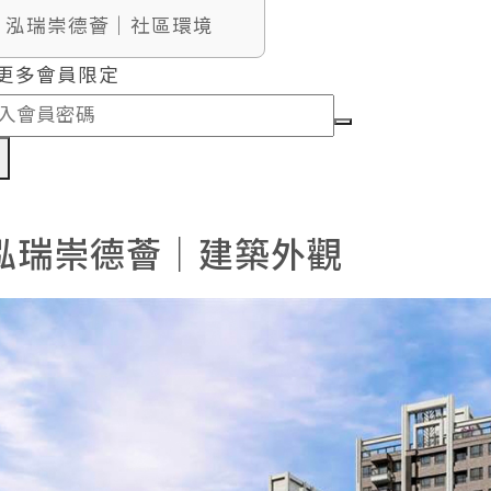
7. 泓瑞崇德薈｜社區環境
更多會員限定
認
泓瑞崇德薈｜建築外觀