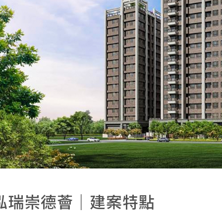
泓瑞崇德薈｜建案特點