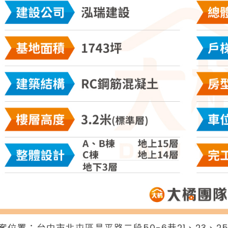
案位置：台中市北屯區昌平路二段50-6巷21、23、2