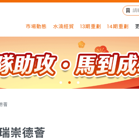
市場動態
水湳經貿
13期重劃
14期重劃
德薈
瑞崇德薈