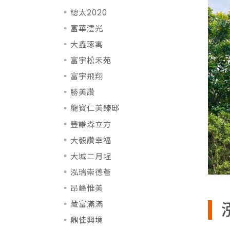
總太2020
富華澐光
大鑫琢寓
富宇松禾苑
富宇飛翔
勝美讚
龍寶仁美臻邸
豐謙森立方
大毅讚幸福
大城二月埕
泓瑞崇德薈
昂峰惟美
藏富滿滿
鼎佳興境