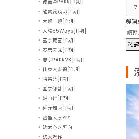
德鑫森PARK[11期]
龍寶愛臻邸[11期]
解鎖
大毅一嶼[11期]
大毅55Ways[11期]
富宇藏富[11期]
確
泰若天成[11期]
惠宇PARK23[11期]
佳泰大崇德[11期]
勝美築[11期]
國泰仰薈[11期]
硯山行[11期]
舜元知茵[11期]
豐邑太原YES
總太心之所向
總太聚作