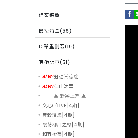
建案總覽
機捷特區(56)
12單重劃區(19)
其他北屯(51)
冠德崇德綻
仁山沐華
文心O'LIVE[4期]
豐穀璞樂[4期]
櫻花柳川之櫻[4期]
和宜極美[4期]