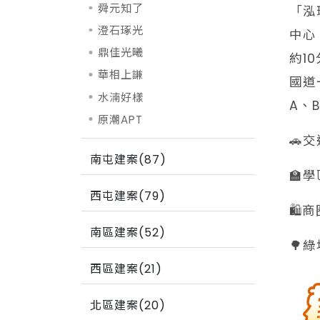
舜元知了
「泓
澄石琢光
中心
鼎佳光曦
約1
華相上謙
國道
水湳好樣
A、
原潮APT
🚗
南屯建案(87)
🏫
西屯建案(79)
🛍
南區建案(52)
🌳
西區建案(21)
北區建案(20)