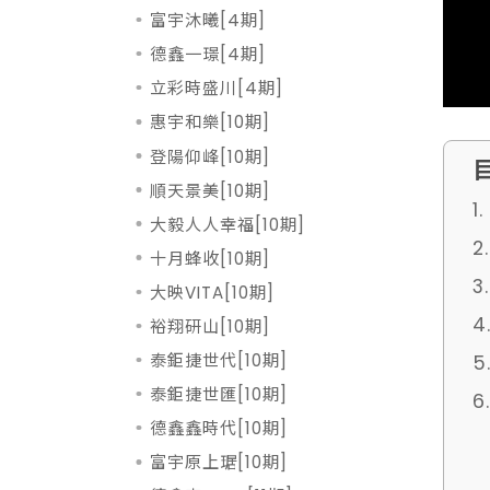
富宇沐曦[4期]
德鑫一璟[4期]
立彩時盛川[4期]
惠宇和樂[10期]
登陽仰峰[10期]
順天景美[10期]
1
大毅人人幸福[10期]
十月蜂收[10期]
大映VITA[10期]
裕翔研山[10期]
泰鉅捷世代[10期]
泰鉅捷世匯[10期]
德鑫鑫時代[10期]
富宇原上琚[10期]