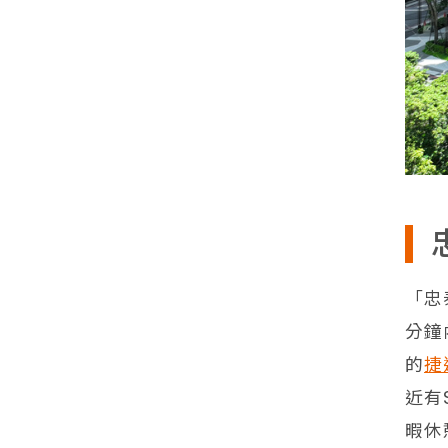
「忠
分鐘
的
捷
近有
暇休