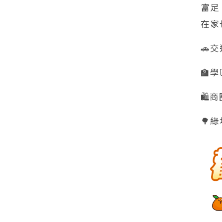
富足
在家
🚗
🏫
🛍
🌳