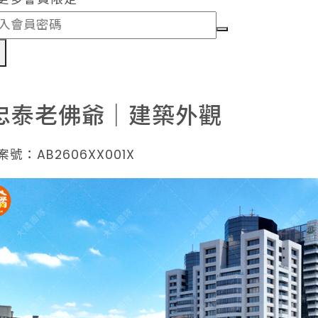
認
忠泰老佛爺｜建築外觀
號：AB2606XX001X