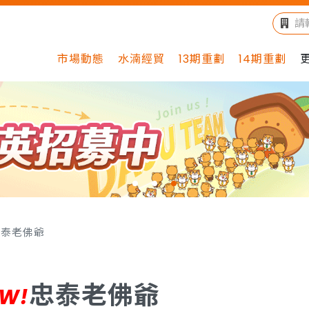
市場動態
水湳經貿
13期重劃
14期重劃
忠泰老佛爺
忠泰老佛爺