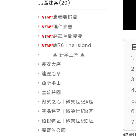
北區建案(20)
忠泰老佛爺
理仁泰舍
磐鈺草間漫漫
嶼76 The Island
1
長安大序
達麗冶翠
亞昕丰山
皇普莊園
微笑之心｜微笑世紀A區
雲品特區｜微笑世紀B區
柏悅特區｜微笑世紀D區
麗寶依公園
解鎖