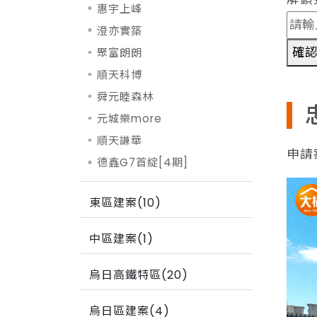
惠宇上峰
澄亦實築
確
聚富朗朗
順天科博
舜元睦森林
元城樂more
順天謙華
申請案
德鑫G7首綻[4期]
東區建案(10)
中區建案(1)
烏日高鐵特區(20)
烏日區建案(4)