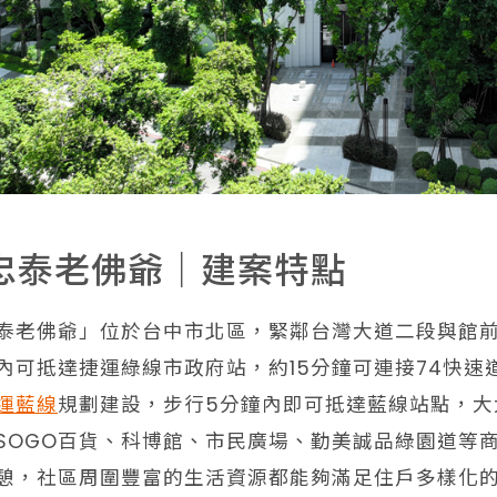
忠泰老佛爺｜建案特點
泰老佛爺」位於台中市北區，緊鄰台灣大道二段與館前
內可抵達捷運綠線市政府站，約15分鐘可連接74快
運藍線
規劃建設，步行5分鐘內即可抵達藍線站點，大
SOGO百貨、科博館、市民廣場、勤美誠品綠園道等
憩，社區周圍豐富的生活資源都能夠滿足住戶多樣化