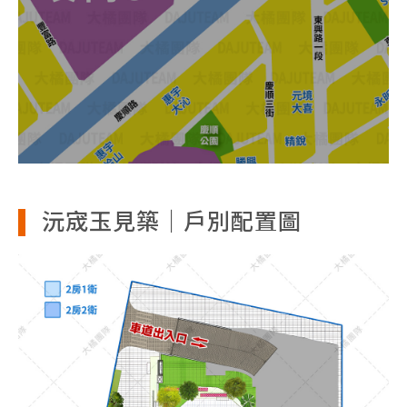
沅宬玉見築｜戶別配置圖