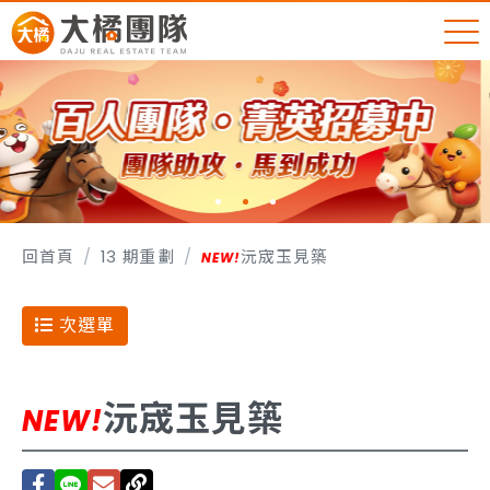
回首頁
13 期重劃
沅宬玉見築
次選單
沅宬玉見築