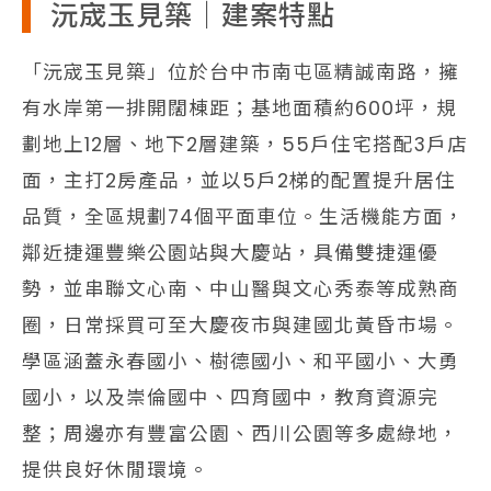
沅宬玉見築｜建案特點
「沅宬玉見築」位於台中市南屯區精誠南路，擁
有水岸第一排開闊棟距；基地面積約600坪，規
劃地上12層、地下2層建築，55戶住宅搭配3戶店
面，主打2房產品，並以5戶2梯的配置提升居住
品質，全區規劃74個平面車位。生活機能方面，
鄰近捷運豐樂公園站與大慶站，具備雙捷運優
勢，並串聯文心南、中山醫與文心秀泰等成熟商
圈，日常採買可至大慶夜市與建國北黃昏市場。
學區涵蓋永春國小、樹德國小、和平國小、大勇
國小，以及崇倫國中、四育國中，教育資源完
整；周邊亦有豐富公園、西川公園等多處綠地，
提供良好休閒環境。