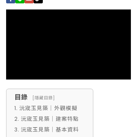
目錄
[隱藏目錄]
1. 沅宬玉見築｜外觀模擬
2. 沅宬玉見築｜建案特點
3. 沅宬玉見築｜基本資料