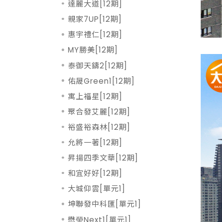
達麗大道[12期]
親家7UP[12期]
惠宇禮仁[12期]
MY勝美[12期]
泰御天鑄2[12期]
佑晟Green1[12期]
寓上福星[12期]
聚合發艾麗[12期]
裕盛裕森林[12期]
允將一著[12期]
昇揚四季文華[12期]
和宜好好[12期]
大城仰雲[單元1]
坤聯發中科匯[單元1]
懋榮Next1[單元1]