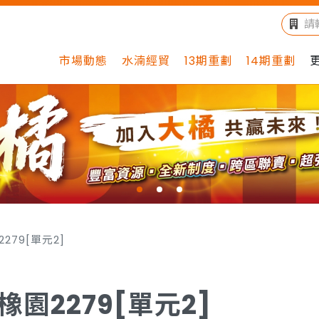
市場動態
水湳經貿
13期重劃
14期重劃
279[單元2]
橡園2279[單元2]