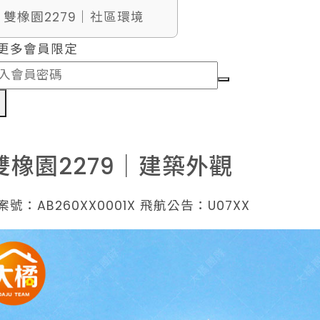
. 雙橡園2279｜社區環境
更多會員限定
認
雙橡園2279｜建築外觀
號：AB260XX0001X 飛航公告：U07XX