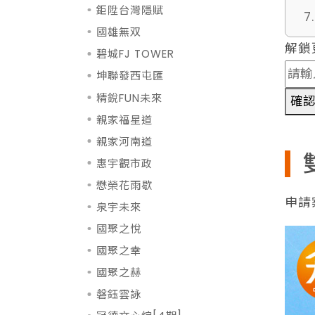
鉅陞台灣隱賦
7
國雄無双
解鎖
碧城FJ TOWER
坤聯發西屯匯
精銳FUN未來
確
親家福星道
親家河南道
惠宇觀市政
懋榮花雨歇
申請案
泉宇未來
國聚之悅
國聚之幸
國聚之赫
磐鈺雲詠