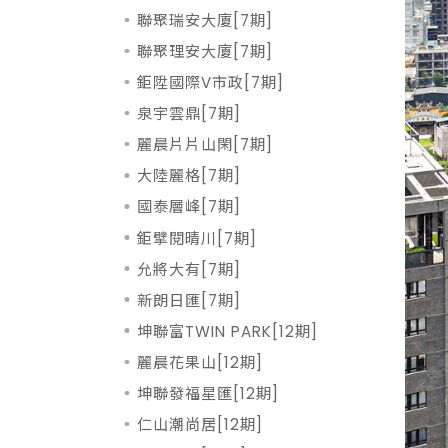
聯聚瑞安大廈[7期]
聯聚理安大廈[7期]
鉅陞國際V市政[7期]
泉宇雲鼎[7期]
麗晨片片山閑[7期]
大陸麗格[7期]
國泰層峰[7期]
鉅擘閱晴川[7期]
允將大有[7期]
新朗日匯[7期]
坤聯富TWIN PARK[12期]
麗晨花果山[12期]
坤聯發福星匯[12期]
仁山潮尚居[12期]