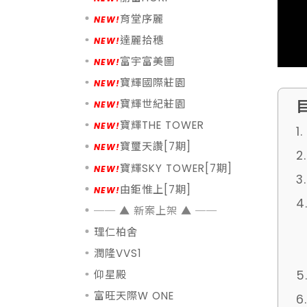
育堂序麗
達麗拾穗
富宇富美圖
寶輝國際莊園
寶輝世紀莊園
寶輝THE TOWER
1
寶璽天讚[7期]
2
寶輝SKY TOWER[7期]
3
由鉅惟上[7期]
4
理仁柏舍
潤隆VVS1
5
仰星殿
富旺天際W ONE
6