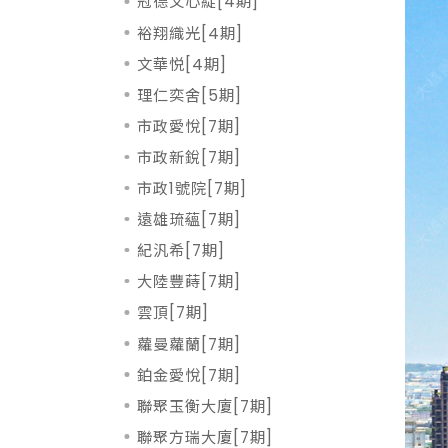
冠德文心綻[4期]
裕翔織光[4期]
文華悦[4期]
理仁奕舍[5期]
市政愛悅[7期]
市政新銳[7期]
市政1號院[7期]
遠雄琉蘊[7期]
紀汎希[7期]
大陸豐蒔[7期]
雲頂[7期]
蘿曼蘿蘭[7期]
鉑金愛悅[7期]
聯聚玉衡大廈[7期]
聯聚方瑞大廈[7期]