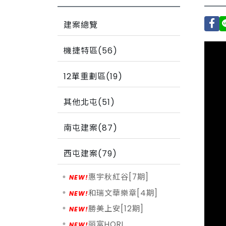
建案總覽
機捷特區(56)
12單重劃區(19)
其他北屯(51)
南屯建案(87)
西屯建案(79)
惠宇秋紅谷[7期]
和瑞文華樂章[4期]
勝美上安[12期]
丽富HORI