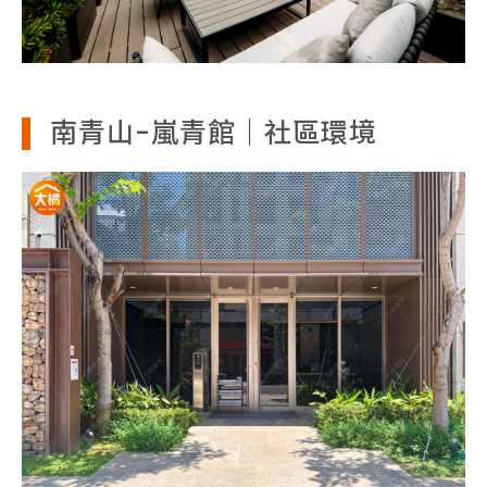
南青山-嵐青館｜社區環境