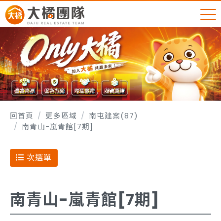
回首頁
更多區域
南屯建案(87)
南青山-嵐青館[7期]
次選單
南青山-嵐青館[7期]