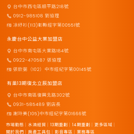
台中市西屯區順平路218號
0912-985108 劉協理
凃紓衫(113)彰縣經字第00551號
永慶台中公益大業加盟店
台中市南屯區大業路184號
0922-470587 張協理
張欽弼（102）中市經紀字第00145號
有巢13期復北立辰加盟店
台中市南區復興北路302號
0931-585489 劉店長
謝玲美(105)中市經紀字第01666號
市場動態
水湳經貿
13期重劃
14期重劃
更多區域
關於我們
房產工具包
影音專區
業務專區