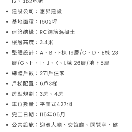
12、382地號
建設公司：惠昇建設
基地面積：1602坪
建築結構：RC鋼筋混擬土
樓層高度：3.4米
整體設計：A、B、F棟 19層/C、D、E棟 23
層/G、H、I、J、K、L棟 26層/地下5層
總體戶數：271戶住家
戶梯配置：6戶3梯
房型規劃：3房、4房
車位數量：平面式427個
完工日期：115年05月
公共設施：迎賓大廳、交誼廳、閱覽室、健