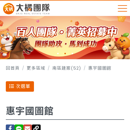
回首頁
更多區域
南區建案(52)
惠宇國圖館
次選單
惠宇國圖館