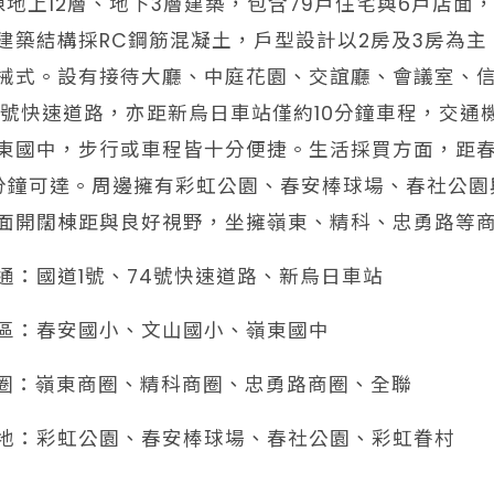
棟地上12層、地下3層建築，包含79戶住宅與6戶店面
建築結構採RC鋼筋混凝土，戶型設計以2房及3房為主，
械式。設有接待大廳、中庭花園、交誼廳、會議室、
4號快速道路，亦距新烏日車站僅約10分鐘車程，交
東國中，步行或車程皆十分便捷。生活採買方面，距春
分鐘可達。周邊擁有彩虹公園、春安棒球場、春社公園
面開闊棟距與良好視野，坐擁嶺東、精科、忠勇路等
交通：國道1號、74號快速道路、新烏日車站
學區：春安國小、文山國小、嶺東國中
️商圈：嶺東商圈、精科商圈、忠勇路商圈、全聯
綠地：彩虹公園、春安棒球場、春社公園、彩虹眷村