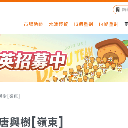
市場動態
水湳經貿
13期重劃
14期重劃
與樹[嶺東]
唐與樹[嶺東]