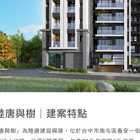
睦唐與樹｜建案特點
唐與樹」為睦唐建設興建，位於台中市南屯區春安一街