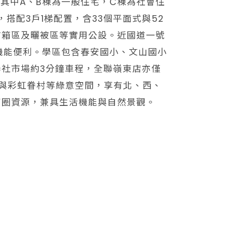
，其中A、B棟為一般住宅，C棟為社會住
搭配3戶1梯配置，含33個平面式與52
信箱區及曬被區等實用公設。近國道一號
通機能便利。學區包含春安國小、文山國小
社市場約3分鐘車程，全聯嶺東店亦僅
與彩虹眷村等綠意空間，享有北、西、
商圈資源，兼具生活機能與自然景觀。