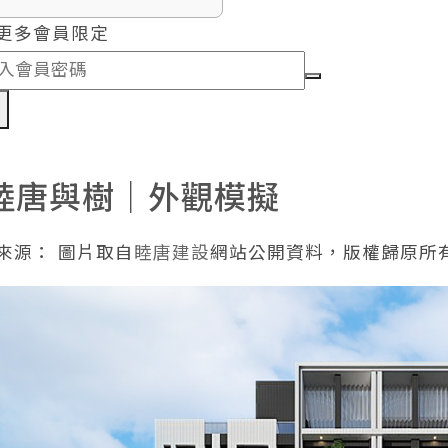
更多會員限定
認
睦唐與樹｜外觀模擬
來源： 圖片取自
睦唐建設
網站公開資料，版權歸原所