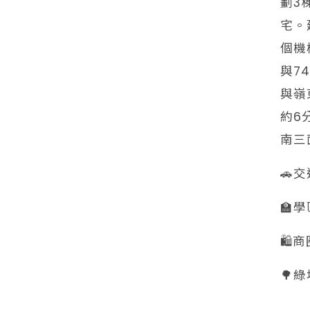
劃3
宅。
個機
與7
與嶺
約6
南三
🚗
🏫
🛍
🌳