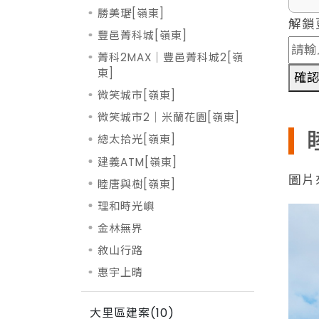
勝美琚[嶺東]
解鎖
豐邑菁科城[嶺東]
菁科2MAX｜豐邑菁科城2[嶺
東]
確
微笑城市[嶺東]
微笑城市2｜米蘭花園[嶺東]
總太拾光[嶺東]
建義ATM[嶺東]
圖片
睦唐與樹[嶺東]
理和時光嶼
金林無界
敘山行路
惠宇上晴
大里區建案(10)