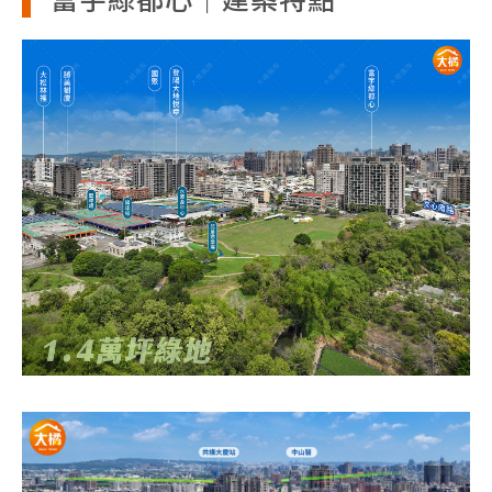
富宇綠都心｜建案特點