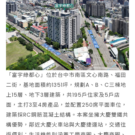
「富宇綠都心」位於台中市南區文心南路、福田
二街，基地面積約1351坪，規劃A、B、C三棟地
上15層、地下3層建築，共195戶住家及5戶店
面，主打3至4房產品，並配置250席平面車位，
建築採RC鋼筋混凝土結構。本案坐擁大慶雙鐵共
構優勢，鄰近大慶火車站與大慶捷運站，交通往
返便利；生活機能則涵蓋工學商圈、大慶商圈、