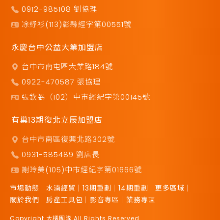
0912-985108 劉協理
凃紓衫(113)彰縣經字第00551號
永慶台中公益大業加盟店
台中市南屯區大業路184號
0922-470587 張協理
張欽弼（102）中市經紀字第00145號
有巢13期復北立辰加盟店
台中市南區復興北路302號
0931-585489 劉店長
謝玲美(105)中市經紀字第01666號
市場動態
水湳經貿
13期重劃
14期重劃
更多區域
關於我們
房產工具包
影音專區
業務專區
Copyright 大橘團隊 All Rights Reserved.