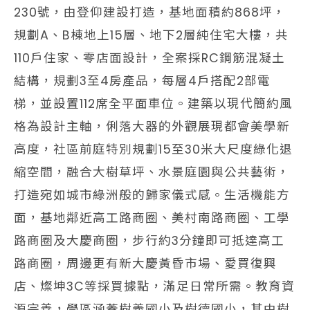
230號，由登仰建設打造，基地面積約868坪，
規劃A、B棟地上15層、地下2層純住宅大樓，共
110戶住家、零店面設計，全案採RC鋼筋混凝土
結構，規劃3至4房產品，每層4戶搭配2部電
梯，並設置112席全平面車位。建築以現代簡約風
格為設計主軸，俐落大器的外觀展現都會美學新
高度，社區前庭特別規劃15至30米大尺度綠化退
縮空間，融合大樹草坪、水景庭園與公共藝術，
打造宛如城市綠洲般的歸家儀式感。生活機能方
面，基地鄰近高工路商圈、美村南路商圈、工學
路商圈及大慶商圈，步行約3分鐘即可抵達高工
路商圈，周邊更有新大慶黃昏市場、愛買復興
店、燦坤3C等採買據點，滿足日常所需。教育資
源完善，學區涵蓋樹義國小及樹德國小，其中樹