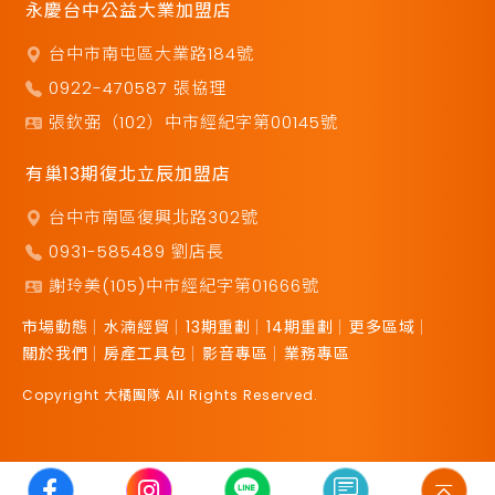
永慶台中公益大業加盟店
台中市南屯區大業路184號
0922-470587 張協理
張欽弼（102）中市經紀字第00145號
有巢13期復北立辰加盟店
台中市南區復興北路302號
0931-585489 劉店長
謝玲美(105)中市經紀字第01666號
市場動態
水湳經貿
13期重劃
14期重劃
更多區域
關於我們
房產工具包
影音專區
業務專區
Copyright 大橘團隊 All Rights Reserved.