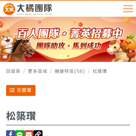
回首頁
更多區域
機捷特區(56)
松築瓚
次選單
松築瓚