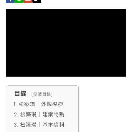
目錄
[隱藏目錄]
1. 松築瓚｜外觀模擬
2. 松築瓚｜建案特點
3. 松築瓚｜基本資料