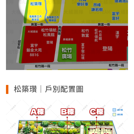
松築瓚｜戶別配置圖