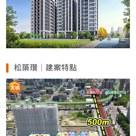
松築瓚｜建案特點