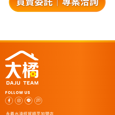
永義水湳經貿順平加盟店