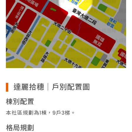
達麗拾穗｜戶別配置圖
棟別配置
本社區規劃為1棟，9戶3梯。
格局規劃