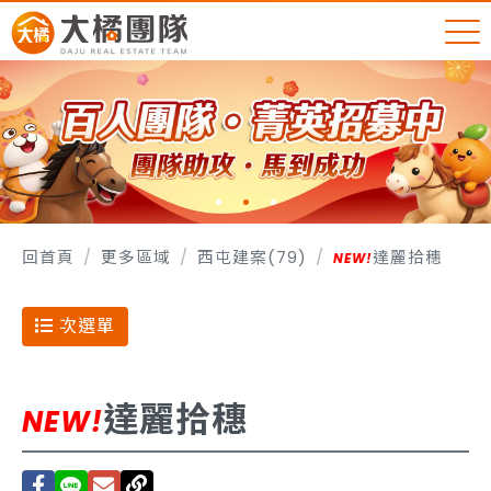
回首頁
更多區域
西屯建案(79)
達麗拾穗
次選單
達麗拾穗