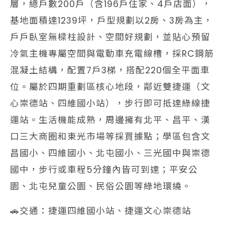
層，總戶數200戶（含196戶住家、4戶店面），
基地面積達1239坪，戶型規劃以2房、3房為主，
戶戶臥室無樑柱設計、空間好規劃，並貼心預留
冷氣主機專屬空間與電動車充電線槽，採RC鋼筋
混凝土結構，配置7戶3梯，搭配220個全平面車
位。屬於四期重劃區核心地段，鄰近雙捷運（文
心崇德站、四維國小站），步行即可抵達綠線捷
運站。生活機能成熟，周邊擁有北平、昌平、漢
口三大商圈和東光市場等採買據點；學區包含文
昌國小、四維國小、北屯國小、三光國中與崇德
國中，步行或車程5分鐘內皆可到達；平安公
園、北屯兒童公園、民俗公園等綠地環繞。
🚗交通：捷運四維國小站、捷運文心崇德站