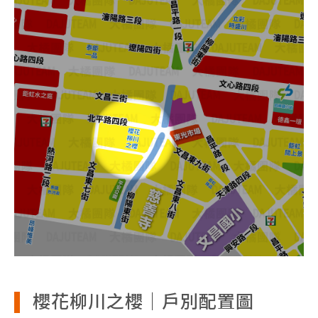
櫻花柳川之櫻｜戶別配置圖