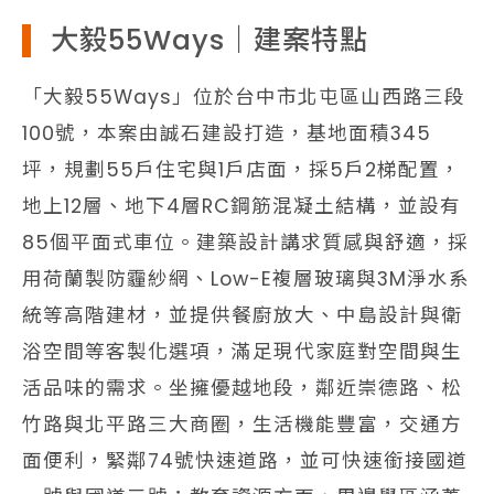
大毅55Ways｜建案特點
「大毅55Ways」位於台中市北屯區山西路三段
100號，本案由誠石建設打造，基地面積345
坪，規劃55戶住宅與1戶店面，採5戶2梯配置，
地上12層、地下4層RC鋼筋混凝土結構，並設有
85個平面式車位。建築設計講求質感與舒適，採
用荷蘭製防霾紗網、Low-E複層玻璃與3M淨水系
統等高階建材，並提供餐廚放大、中島設計與衛
浴空間等客製化選項，滿足現代家庭對空間與生
活品味的需求。坐擁優越地段，鄰近崇德路、松
竹路與北平路三大商圈，生活機能豐富，交通方
面便利，緊鄰74號快速道路，並可快速銜接國道