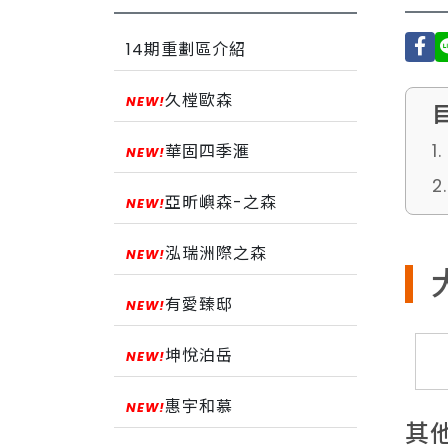
14期重劃區介紹
久樘歐森
1
華固四季滙
2
亞昕嶼森-之森
泓瑞洲際之森
有愛臻邸
坤悅泊岳
惠宇和慕
其