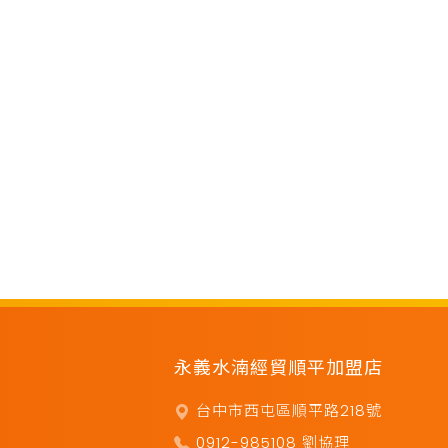
永義水湳經貿順平加盟店
台中市西屯區順平路218號
0912-985108 劉協理