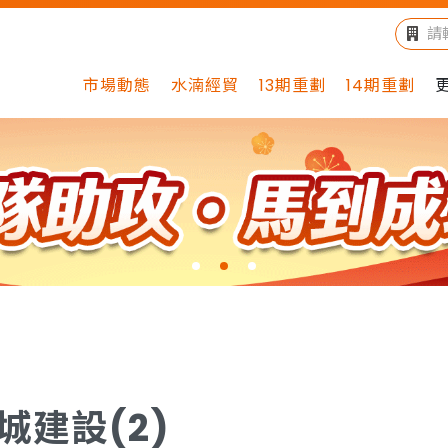
市場動態
水湳經貿
13期重劃
14期重劃
城建設(2)