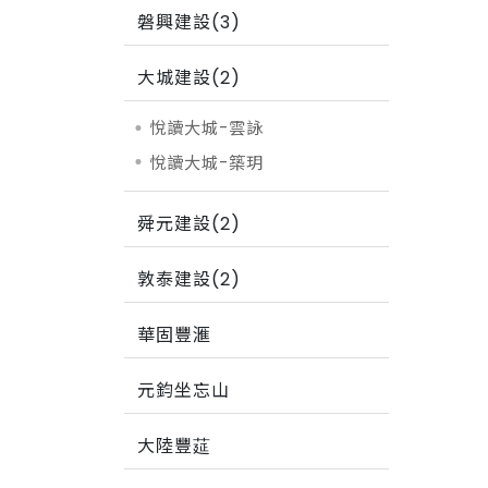
磐興建設(3)
大城建設(2)
悅讀大城-雲詠
悅讀大城-築玥
舜元建設(2)
敦泰建設(2)
華固豐滙
元鈞坐忘山
大陸豐莚