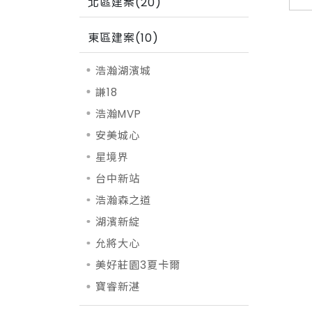
北區建案(20)
東區建案(10)
浩瀚湖濱城
謙18
浩瀚MVP
安美城心
星境界
台中新站
浩瀚森之道
湖濱新綻
允將大心
美好莊園3夏卡爾
寶睿新湛