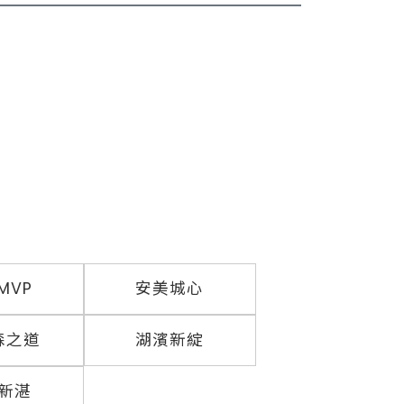
MVP
安美城心
森之道
湖濱新綻
新湛