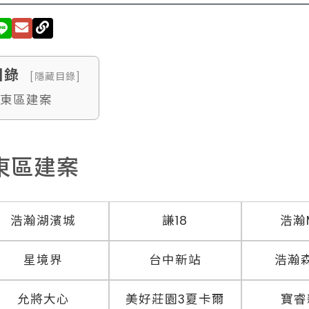
目錄
[隱藏目錄]
. 東區建案
東區建案
浩瀚湖濱城
謙18
浩瀚
星境界
台中新站
浩瀚
允將大心
美好莊園3夏卡爾
寶睿