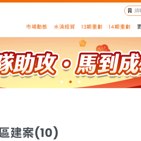
市場動態
水湳經貿
13期重劃
14期重劃
區建案(10)