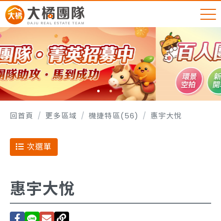
回首頁
更多區域
機捷特區(56)
惠宇大悅
次選單
惠宇大悅