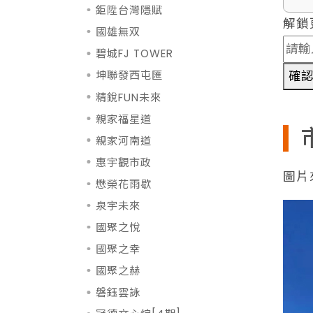
鉅陞台灣隱賦
解鎖
國雄無双
碧城FJ TOWER
確
坤聯發西屯匯
精銳FUN未來
親家福星道
親家河南道
惠宇觀市政
圖片
懋榮花雨歇
泉宇未來
國聚之悅
國聚之幸
國聚之赫
磐鈺雲詠