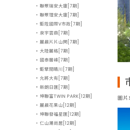
聯聚瑞安大廈[7期]
聯聚理安大廈[7期]
鉅陞國際V市政[7期]
泉宇雲鼎[7期]
麗晨片片山閑[7期]
大陸麗格[7期]
國泰層峰[7期]
鉅擘閱晴川[7期]
允將大有[7期]
新朗日匯[7期]
坤聯富TWIN PARK[12期]
圖片
麗晨花果山[12期]
坤聯發福星匯[12期]
仁山潮尚居[12期]