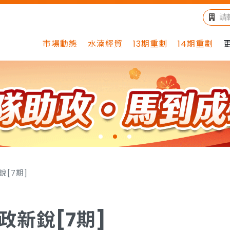
市場動態
水湳經貿
13期重劃
14期重劃
銳[7期]
政新銳[7期]