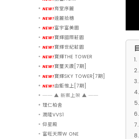
育堂序麗
達麗拾穗
富宇富美圖
寶輝國際莊園
寶輝世紀莊園
寶輝THE TOWER
1
寶璽天讚[7期]
2
寶輝SKY TOWER[7期]
3
由鉅惟上[7期]
理仁柏舍
潤隆VVS1
仰星殿
富旺天際W ONE