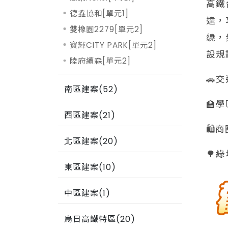
高鐵
德鑫協和[單元1]
達，
雙橡園2279[單元2]
繞，
寶輝CITY PARK[單元2]
設規
陸府續森[單元2]
🚗
南區建案(52)
🏫
西區建案(21)
🛍
北區建案(20)
🌳
東區建案(10)
中區建案(1)
烏日高鐵特區(20)