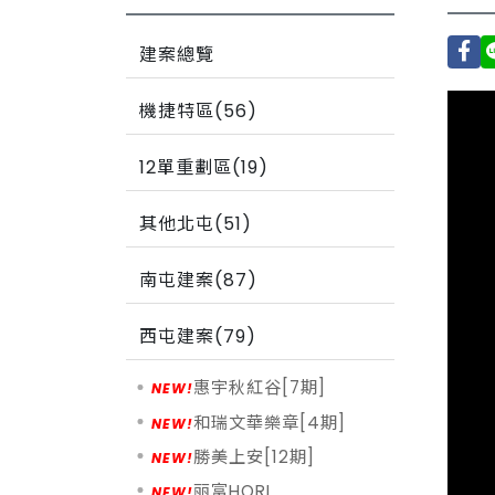
建案總覽
機捷特區(56)
12單重劃區(19)
其他北屯(51)
南屯建案(87)
西屯建案(79)
惠宇秋紅谷[7期]
和瑞文華樂章[4期]
勝美上安[12期]
丽富HORI