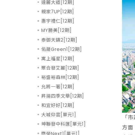
達麗大道[12期]
親家7UP[12期]
惠宇禮仁[12期]
MY勝美[12期]
泰御天鑄2[12期]
佑晟Green1[12期]
寓上福星[12期]
聚合發艾麗[12期]
裕盛裕森林[12期]
允將一著[12期]
昇揚四季文華[12期]
和宜好好[12期]
大城仰雲[單元1]
「市
坤聯發中科匯[單元1]
方面
懋榮Next1[單元1]