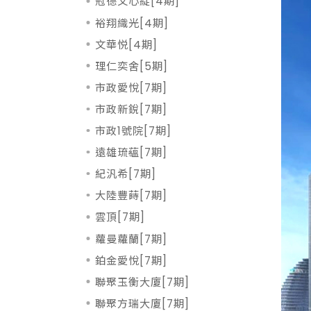
冠德文心綻[4期]
裕翔織光[4期]
文華悦[4期]
理仁奕舍[5期]
市政愛悅[7期]
市政新銳[7期]
市政1號院[7期]
遠雄琉蘊[7期]
紀汎希[7期]
大陸豐蒔[7期]
雲頂[7期]
蘿曼蘿蘭[7期]
鉑金愛悅[7期]
聯聚玉衡大廈[7期]
聯聚方瑞大廈[7期]