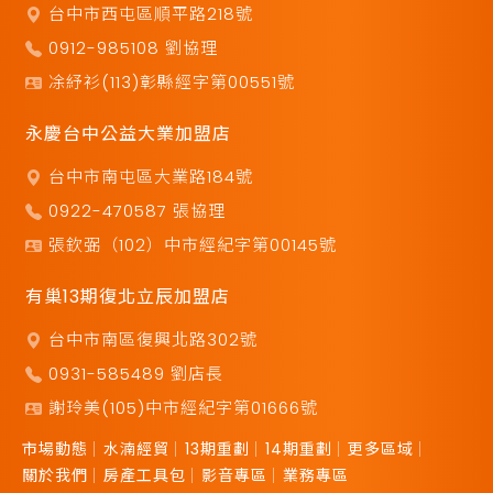
台中市西屯區順平路218號
0912-985108 劉協理
凃紓衫(113)彰縣經字第00551號
永慶台中公益大業加盟店
台中市南屯區大業路184號
0922-470587 張協理
張欽弼（102）中市經紀字第00145號
有巢13期復北立辰加盟店
台中市南區復興北路302號
0931-585489 劉店長
謝玲美(105)中市經紀字第01666號
市場動態
水湳經貿
13期重劃
14期重劃
更多區域
關於我們
房產工具包
影音專區
業務專區