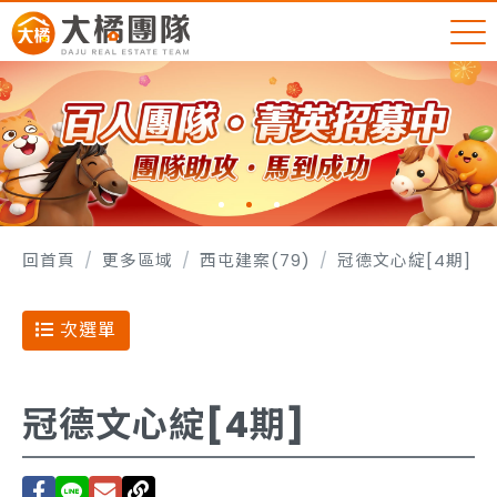
回首頁
更多區域
西屯建案(79)
冠德文心綻[4期]
次選單
冠德文心綻[4期]