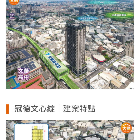
冠德文心綻｜建案特點