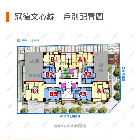
冠德文心綻｜戶別配置圖