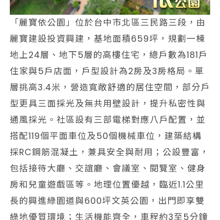
「麗寶依公園」位於台中市北區三民路三段，由
麗寶建設投資興建，基地面積659坪，規劃一棟
地上24層、地下5層的高樓住宅，總戶數為181戶
住家與5戶店面，戶型設計為2房及3房格局。單
層挑高3.4米，營造寬敞舒適的居住空間，部分戶
型更具三面採光及無共用壁設計，提升私密性與
通風採光。社區設有三部電梯對應八戶配置，並
搭配119個平面車位及50個機械車位，建築結構
採RC鋼筋混凝土，兼具安全與耐用；公設豐富，
包括接待大廳、交誼廳、會議室、閱覽室、健身
房和兒童遊戲區等。地理位置優越，臨近1.1公里
長的興進綠園道與600坪文英公園，出門即享雙
綠地優質環境；生活機能齊全，車程約3至5分鐘