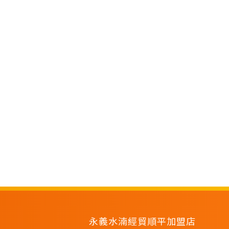
永義水湳經貿順平加盟店