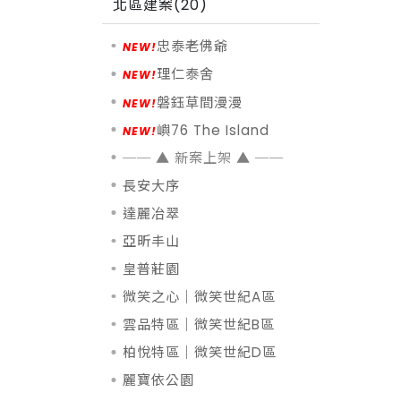
北區建案(20)
忠泰老佛爺
理仁泰舍
磐鈺草間漫漫
嶼76 The Island
長安大序
達麗冶翠
亞昕丰山
皇普莊園
微笑之心｜微笑世紀A區
雲品特區｜微笑世紀B區
柏悅特區｜微笑世紀D區
麗寶依公園