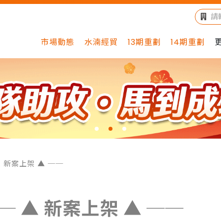
市場動態
水湳經貿
13期重劃
14期重劃