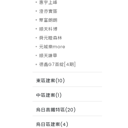
惠宇上峰
澄亦實築
聚富朗朗
順天科博
舜元睦森林
元城樂more
順天謙華
德鑫G7首綻[4期]
東區建案(10)
中區建案(1)
烏日高鐵特區(20)
烏日區建案(4)