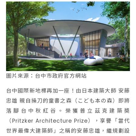
圖片來源：台中市政府官方網站
台中國際新地標再加一座！由日本建築大師 安藤
忠雄 親自操刀的童書之森（こども本の森）即將
落腳台中秋紅谷。榮獲普立茲克建築奬
（Pritzker Architecture Prize），享譽「當代
世界最偉大建築師」之稱的安藤忠雄，繼規劃設