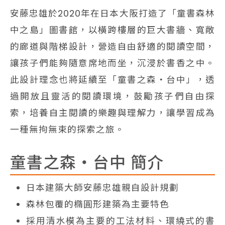
安藤忠雄於2020年在日本大阪打造了「童書森林
中之島」圖書館，以橫跨樓層的巨大書牆、寬敞
的廊道與階梯設計，營造自由舒適的閱讀空間，
讓孩子們能夠隨意席地而坐，沉浸於書香之中。
此設計理念也將延續至「童書之森・台中」，透
過開放且靈活的閱讀環境，鼓勵孩子們自由探
索，培養自主閱讀的樂趣與理解力，讓學習成為
一種無拘無束的探索之旅。
童書之森・台中 簡介
日本建築大師安藤忠雄親自設計規劃
森林包覆的橢圓形建築為主要特色
採用清水模為主要的工法材料、環繞式的書